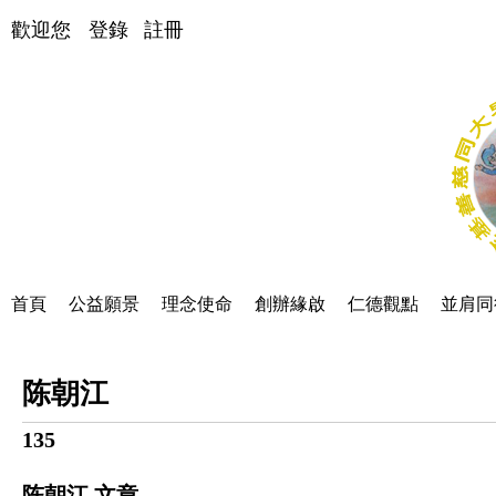
歡迎您
登錄
註冊
首頁
公益願景
理念使命
創辦緣啟
仁德觀點
並肩同
陈朝江
135
陈朝江 文章