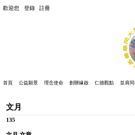
歡迎您
登錄
註冊
首頁
公益願景
理念使命
創辦緣啟
仁德觀點
並肩同
文月
135
文月 文章