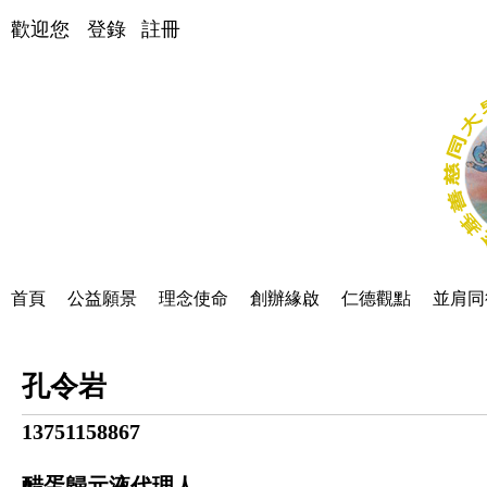
歡迎您
登錄
註冊
首頁
公益願景
理念使命
創辦緣啟
仁德觀點
並肩同
孔令岩
13751158867
醋蛋歸元液代理人