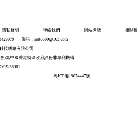
隱私聲明
聯絡我們
網站導覽
相關
3429979 郵箱：sjdt6699@163.com
科技網絡有限公司
本會)為中國香港特區政府註冊非牟利機構
19/56981
粵ICP備19074447號