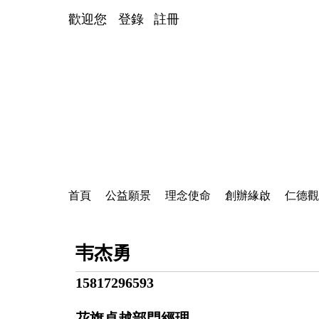
歡迎您
登錄
註冊
首頁
公益願景
理念使命
創辦緣啟
仁德
韦杰勇
15817296593
花旗卓越部門經理