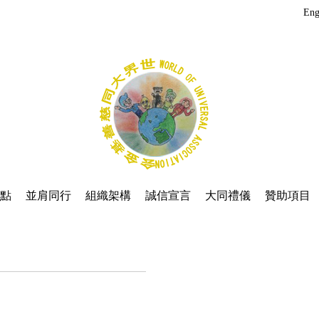
Eng
觀點
並肩同行
組織架構
誠信宣言
大同禮儀
贊助項目