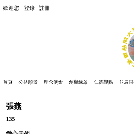
歡迎您
登錄
註冊
首頁
公益願景
理念使命
創辦緣啟
仁德觀點
並肩同
張燕
135
愛心天使