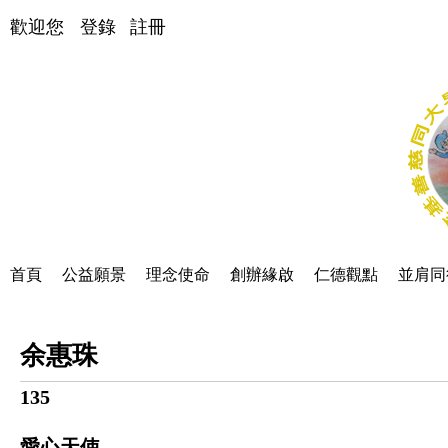
歡迎您
登錄
註冊
首頁
公益願景
理念使命
創辦緣啟
仁德觀點
並肩同
余惠珠
135
愛心天使