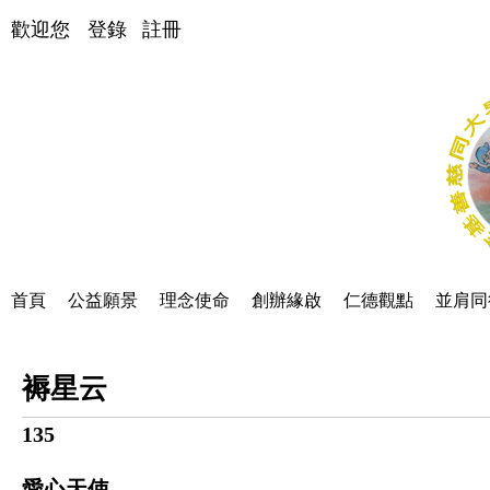
歡迎您
登錄
註冊
首頁
公益願景
理念使命
創辦緣啟
仁德觀點
並肩同
褥星云
135
愛心天使