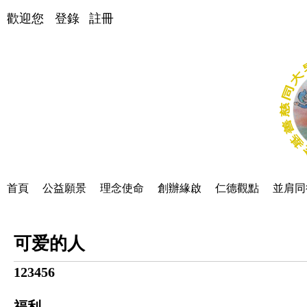
歡迎您
登錄
註冊
首頁
公益願景
理念使命
創辦緣啟
仁德觀點
並肩同
可爱的人
123456
福利